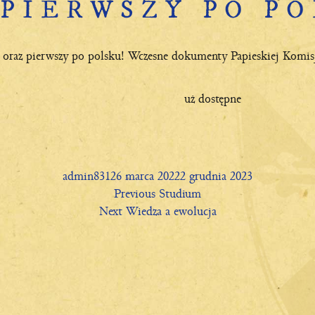
 PIERWSZY PO PO
oraz pierwszy po polsku! Wczesne dokumenty Papieskiej Komisj
uż dostępne
Author
Posted
admin831
26 marca 2022
2 grudnia 2023
on
Previous
Previous
Studium
Next
post:
Next
Wiedza a ewolucja
post: