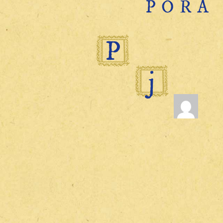
PORA
P
j
N
awigacja
wpisu